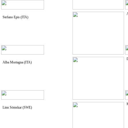
A
Stefano Epis (ITA)
D
Alba Mortagna (ITA)
M
Linn Sömskar (SWE)