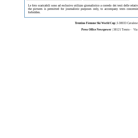
Le foto scaricabili sono ad esclusivo utilizzo giornalistico a corredo dei testi delle re
the pictures is permitted for journalistic purposes only, to accompany texts concer
forbidden.
Trentino Fiemme Ski World Cup
| I-38033 Cavalese
Press Office Newspower
| 38121 Trento -
Via